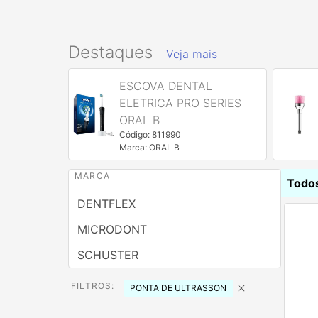
Destaques
Veja mais
ESCOVA DENTAL
ID 1557
ELETRICA PRO SERIES
ORAL B
Código: 811990
ONT
Marca: ORAL B
MARCA
Todo
DENTFLEX
MICRODONT
SCHUSTER
FILTROS:
PONTA DE ULTRASSON