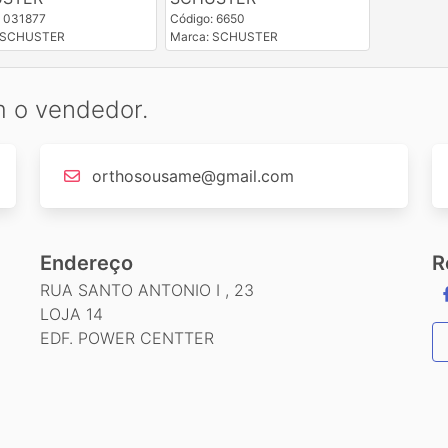
: 031877
Código: 6650
: SCHUSTER
Marca: SCHUSTER
m o vendedor.
orthosousame@gmail.com
Endereço
R
RUA SANTO ANTONIO I , 23
LOJA 14
EDF. POWER CENTTER