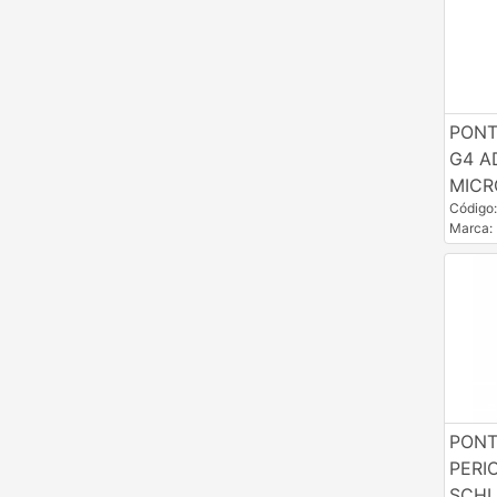
PONT
G4 A
MIC
Código
Marca
PONT
PERI
SCHU