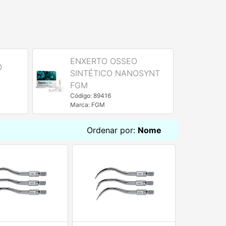
ENXERTO OSSEO
O
A
SINTÉTICO NANOSYNT
I
FGM
Có
Código: 89416
M
Marca: FGM
Ordenar por:
Nome