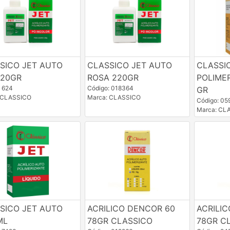
SICO JET AUTO
CLASSICO JET AUTO
CLASSI
220GR
ROSA 220GR
POLIMER
: 624
Código: 018364
GR
 CLASSICO
Marca: CLASSICO
Código: 0
Marca: CL
SICO JET AUTO
ACRILICO DENCOR 60
ACRILI
ML
78GR CLASSICO
78GR C