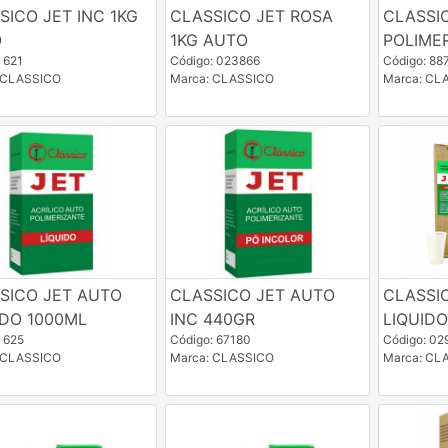
SICO JET INC 1KG
CLASSICO JET ROSA
CLASSI
O
1KG AUTO
POLIMER
 621
Código: 023866
Código: 88
 CLASSICO
Marca: CLASSICO
Marca: CL
SICO JET AUTO
CLASSICO JET AUTO
CLASSI
IDO 1000ML
INC 440GR
LIQUID
 625
Código: 67180
Código: 02
 CLASSICO
Marca: CLASSICO
Marca: CL