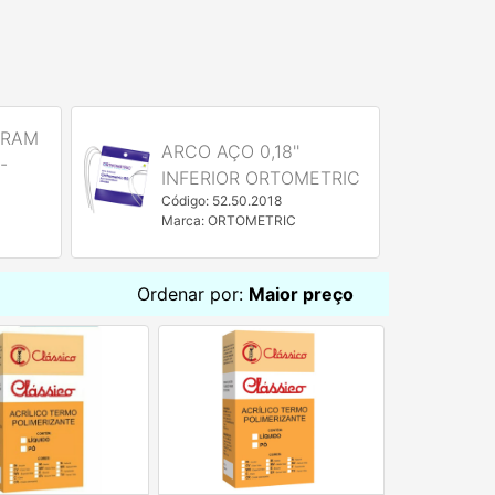
ERAM
ARCO AÇO 0,18''
E
-
INFERIOR ORTOMETRIC
N
Código: 52.50.2018
C
Marca: ORTOMETRIC
M
Ordenar por:
Maior preço