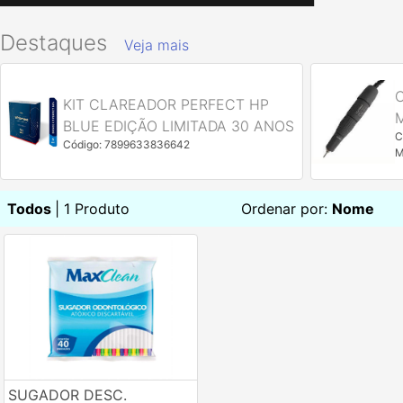
Destaques
Veja mais
KIT CLAREADOR PERFECT HP
BLUE EDIÇÃO LIMITADA 30 ANOS
C
Código: 7899633836642
M
Todos
| 1 Produto
Ordenar por:
Nome
SUGADOR DESC.