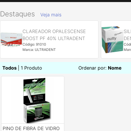
Destaques
Veja mais
CLAREADOR OPALESCENSE
SI
BOOST PF 40% ULTRADENT
DE
Código: 91010
Cód
Marca: ULTRADENT
Mar
Todos
| 1 Produto
Ordenar por:
Nome
PINO DE FIBRA DE VIDRO