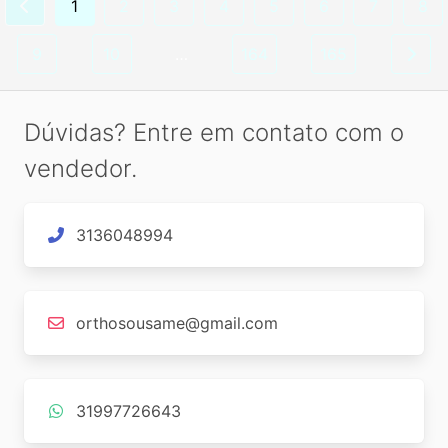
1
2
3
4
5
6
7
8
9
10
…
164
165
Dúvidas? Entre em contato com o
vendedor.
3136048994
orthosousame@gmail.com
31997726643